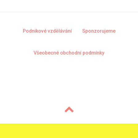
Podnikové vzdělávání
Sponzorujeme
Všeobecné obchodní podmínky
© S-A-S STAVBY spol. s r.o. 2022